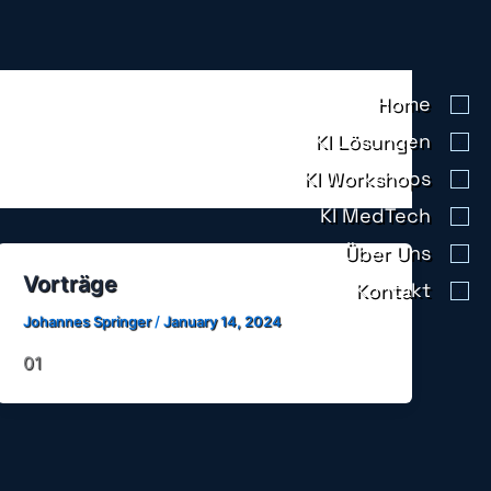
Home
KI Lösungen
KI Workshops
KI MedTech
Über Uns
Vorträge
Kontakt
Johannes Springer
/
January 14, 2024
01